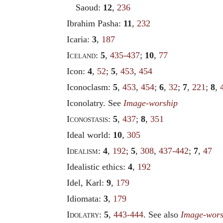
Saoud:
12
,
236
Ibrahim Pasha:
11
,
232
Icaria:
3
,
187
Iceland
:
5
,
435-437
;
10
,
77
Icon:
4
,
52
;
5
,
453
,
454
Iconoclasm:
5
,
453
,
454
;
6
,
32
;
7
,
221
;
8
,
Iconolatry. See
Image-worship
Iconostasis
:
5
,
437
;
8
,
351
Ideal world:
10
,
305
Idealism
:
4
,
192
;
5
,
308
,
437-442
;
7
,
47
Idealistic ethics:
4
,
192
Idel, Karl:
9
,
179
Idiomata:
3
,
179
Idolatry
:
5
,
443-444
. See also
Image-wors