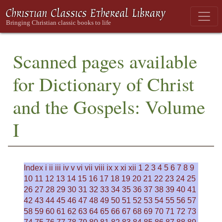
Scanned pages available
for Dictionary of Christ
and the Gospels: Volume
I
Index
i
ii
iii
iv
v
vi
vii
viii
ix
x
xi
xii
1
2
3
4
5
6
7
8
9
10
11
12
13
14
15
16
17
18
19
20
21
22
23
24
25
26
27
28
29
30
31
32
33
34
35
36
37
38
39
40
41
42
43
44
45
46
47
48
49
50
51
52
53
54
55
56
57
58
59
60
61
62
63
64
65
66
67
68
69
70
71
72
73