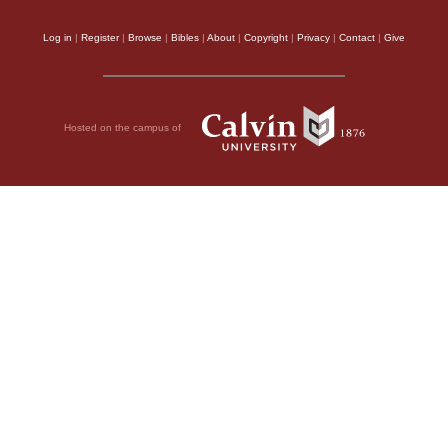
Log in
|
Register
|
Browse
|
Bibles
|
About
|
Copyright
|
Privacy
|
Contact
|
Give
Hosted on the campus of