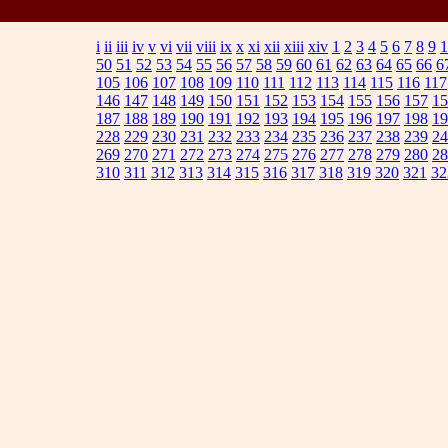
i
ii
iii
iv
v
vi
vii
viii
ix
x
xi
xii
xiii
xiv
1
2
3
4
5
6
7
8
9
1
50
51
52
53
54
55
56
57
58
59
60
61
62
63
64
65
66
6
105
106
107
108
109
110
111
112
113
114
115
116
117
146
147
148
149
150
151
152
153
154
155
156
157
15
187
188
189
190
191
192
193
194
195
196
197
198
19
228
229
230
231
232
233
234
235
236
237
238
239
24
269
270
271
272
273
274
275
276
277
278
279
280
28
310
311
312
313
314
315
316
317
318
319
320
321
32