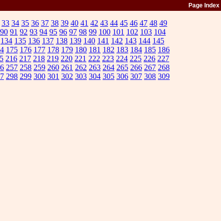
Page Index
33
34
35
36
37
38
39
40
41
42
43
44
45
46
47
48
49
90
91
92
93
94
95
96
97
98
99
100
101
102
103
104
134
135
136
137
138
139
140
141
142
143
144
145
4
175
176
177
178
179
180
181
182
183
184
185
186
5
216
217
218
219
220
221
222
223
224
225
226
227
6
257
258
259
260
261
262
263
264
265
266
267
268
7
298
299
300
301
302
303
304
305
306
307
308
309