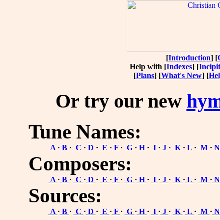
[
Introduction
] [
Help with [
Indexes
] [
Incipi
[
Plans
] [
What's New
] [
He
Or try our new
hym
Tune Names:
A
·
B
·
C
·
D
·
E
·
F
·
G
·
H
·
I
·
J
·
K
·
L
·
M
·
Composers:
A
·
B
·
C
·
D
·
E
·
F
·
G
·
H
·
I
·
J
·
K
·
L
·
M
·
Sources:
A
·
B
·
C
·
D
·
E
·
F
·
G
·
H
·
I
·
J
·
K
·
L
·
M
·