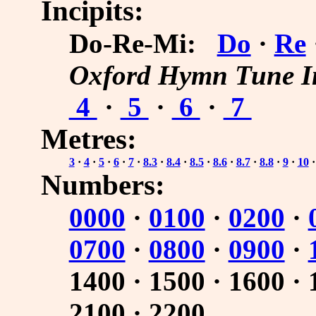
Incipits:
Do-Re-Mi:
Do
·
Re
Oxford Hymn Tune I
4
·
5
·
6
·
7
Metres:
3
·
4
·
5
·
6
·
7
·
8.3
·
8.4
·
8.5
·
8.6
·
8.7
·
8.8
·
9
·
10
Numbers:
0000
·
0100
·
0200
·
0700
·
0800
·
0900
·
1400
·
1500
·
1600
·
2100
·
2200