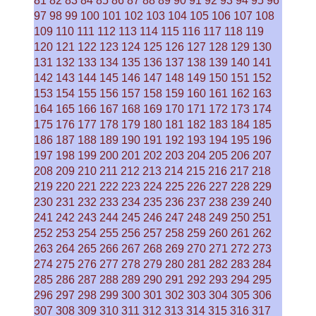
81
82
83
84
85
86
87
88
89
90
91
92
93
94
95
96
97
98
99
100
101
102
103
104
105
106
107
108
109
110
111
112
113
114
115
116
117
118
119
120
121
122
123
124
125
126
127
128
129
130
131
132
133
134
135
136
137
138
139
140
141
142
143
144
145
146
147
148
149
150
151
152
153
154
155
156
157
158
159
160
161
162
163
164
165
166
167
168
169
170
171
172
173
174
175
176
177
178
179
180
181
182
183
184
185
186
187
188
189
190
191
192
193
194
195
196
197
198
199
200
201
202
203
204
205
206
207
208
209
210
211
212
213
214
215
216
217
218
219
220
221
222
223
224
225
226
227
228
229
230
231
232
233
234
235
236
237
238
239
240
241
242
243
244
245
246
247
248
249
250
251
252
253
254
255
256
257
258
259
260
261
262
263
264
265
266
267
268
269
270
271
272
273
274
275
276
277
278
279
280
281
282
283
284
285
286
287
288
289
290
291
292
293
294
295
296
297
298
299
300
301
302
303
304
305
306
307
308
309
310
311
312
313
314
315
316
317