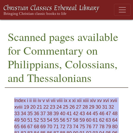
Scanned pages available
for Commentary on
Philippians, Colossians,
and Thessalonians
Index
i
ii
iii
iv
v
vi
vii
viii
ix
x
xi
xii
xiii
xiv
xv
xvi
xvii
xviii
19
20
21
22
23
24
25
26
27
28
29
30
31
32
33
34
35
36
37
38
39
40
41
42
43
44
45
46
47
48
49
50
51
52
53
54
55
56
57
58
59
60
61
62
63
64
65
66
67
68
69
70
71
72
73
74
75
76
77
78
79
80