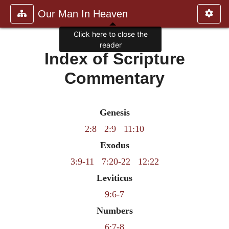
Our Man In Heaven
Click here to close the
reader
Index of Scripture
Commentary
Genesis
2:8
2:9
11:10
Exodus
3:9-11
7:20-22
12:22
Leviticus
9:6-7
Numbers
6:7-8