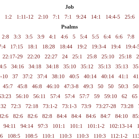
Job
1:2
1:11-12
2:10
7:1
7:1
9:24
14:1
14:4-5
25:6
Psalms
2:8
3:3
3:5
3:9
4:1
4:6
5
5:4
5:5
6:4
6:6
7:8
7:4
17:15
18:1
18:28
18:44
19:2
19:3-4
19:4
19:4-
22:17-29
22:20
22:27
24
25:1
25:8
25:10
25:18
2
4:5
34:16
34:18
34:18
35:10
35:12
35:13
35:13
35
9-10
37
37:2
37:4
38:10
40:5
40:14
40:14
41:1
41
45:7
45:8
46:8
46:10
47:3-8
49:3
50
50
50:3
50
53:23
56:10
56:11
57:4
57:4
57:7
59
59:10
62
65
:32
72:3
72:18
73:1-2
73:1-3
73:9
73:27-28
73:28
82:6
82:6
82:6
82:8
84:4
84:4
84:6
84:7
84:10
85
94:11
94:14
97:3
101:1
101:1
101:1-2
102:13-14
6
108:5
108:5
110:1
110:3
110:3
110:3
112:1-2
11