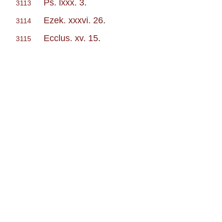
Ps. lxxx. 3
.
3113
Ezek. xxxvi. 26
.
3114
Ecclus. xv. 15
.
3115