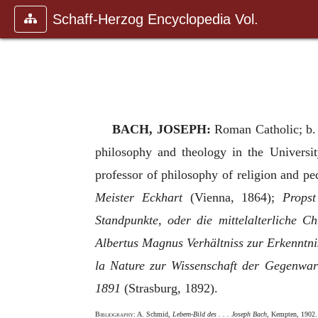
Schaff-Herzog Encyclopedia Vol.
BACH, JOSEPH:
Roman Catholic; b. 
philosophy and theology in the Universit
professor of philosophy of religion and p
Meister Eckhart
(Vienna, 1864);
Props
Standpunkte, oder die mittelalterliche C
Albertus Magnus Verhältniss zur Erkenntni
la Nature zur Wissenschaft der Gegenwar
1891
(Strasburg, 1892).
Bibliography
: A. Schmid,
Lebem-Bild des . . . Joseph Bach
, Kempten, 1902.