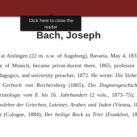
Click here to close the
reader
Bach, Joseph
at Aislingen (22 m. n.w. of Augsburg), Bavaria, May 4, 1833
y of Munich; became privat-docent there, 1865; professor 
edagogics, and university preacher, 1872. He wrote:
Die Sieb
t Gerhoch von Reichersberg
(1865);
Die Dogmengeschicht
hristologie vom 8. bis 16. Jahrhundert
(2 vols., 1873–75);
sslehre der Griechen, Lateiner, Araber, und Juden
(Vienna, 1
t
(Cologne, 1884);
Der heilige Rock zu Trier
(Frankfort, 1