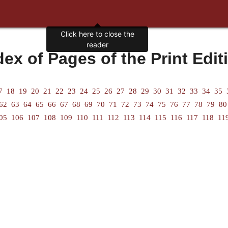
Click here to close the
reader
dex of Pages of the Print Edit
7
18
19
20
21
22
23
24
25
26
27
28
29
30
31
32
33
34
35
62
63
64
65
66
67
68
69
70
71
72
73
74
75
76
77
78
79
80
05
106
107
108
109
110
111
112
113
114
115
116
117
118
11