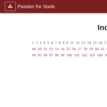
Passion for Souls
In
1
2
3
4
5
6
7
8
9
9
11
12
13
14
15
16
1
49
50
51
52
53
54
55
56
57
58
59
60
61
94
95
96
97
98
99
100
101
102
103
104
1