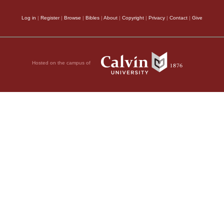
Log in
|
Register
|
Browse
|
Bibles
|
About
|
Copyright
|
Privacy
|
Contact
|
Give
Hosted on the campus of