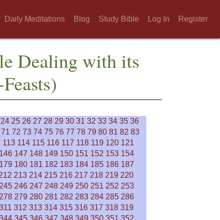
Daily Meditations
Blog
Study Bible
Log In
Register
le Dealing with its
-Feasts)
24
25
26
27
28
29
30
31
32
33
34
35
36
71
72
73
74
75
76
77
78
79
80
81
82
83
2
113
114
115
116
117
118
119
120
121
146
147
148
149
150
151
152
153
154
179
180
181
182
183
184
185
186
187
212
213
214
215
216
217
218
219
220
245
246
247
248
249
250
251
252
253
278
279
280
281
282
283
284
285
286
311
312
313
314
315
316
317
318
319
344
345
346
347
348
349
350
351
352