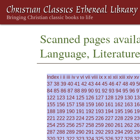
Scanned pages availa
Language, Literatur
Index
i
ii
iii
iv
v
vi
vii
viii
ix
x
xi
xii
xiii
xiv
xv
37
38
39
40
41
42
43
44
45
46
47
48
49
5
84
85
86
87
88
89
90
91
92
93
94
95
96
9
122
123
124
125
126
127
128
129
130
13
155
156
157
158
159
160
161
162
163
16
188
189
190
191
192
193
194
195
196
19
221
222
223
224
225
226
227
228
229
23
254
255
256
257
258
259
260
261
262
26
287
288
289
290
291
292
293
294
295
29
320
321
322
323
324
325
326
327
328
32