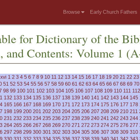
Browse
Early Church Fathers
ble for Dictionary of the Bib
e, and Contents: Volume 1 (A
xvi
1
2
3
4
5
6
7
8
9
10
11
12
13
14
15
16
17
18
19
20
21
22
23
0
51
52
53
54
55
56
57
58
59
60
61
62
63
64
65
66
67
68
69
70
7
98
99
100
101
102
103
104
105
106
107
108
109
110
111
11
1
132
133
134
135
136
137
138
139
140
141
142
143
144
145
4
165
166
167
168
169
170
171
172
173
174
175
176
177
178
7
198
199
200
201
202
203
204
205
206
207
208
209
210
211
0
231
232
233
234
235
236
237
238
239
240
241
242
243
244
3
264
265
266
267
268
269
270
271
272
273
274
275
276
277
6
297
298
299
300
301
302
303
304
305
306
307
308
309
310
9
330
331
332
333
334
335
336
337
338
339
340
341
342
343