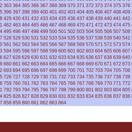
2
363
364
365
366
367
368
369
370
371
372
373
374
375
376
5
396
397
398
399
400
401
402
403
404
405
406
407
408
409
8
429
430
431
432
433
434
435
436
437
438
439
440
441
442
1
462
463
464
465
466
467
468
469
470
471
472
473
474
475
4
495
496
497
498
499
500
501
502
503
504
505
506
507
508
7
528
529
530
531
532
533
534
535
536
537
538
539
540
541
0
561
562
563
564
565
566
567
568
569
570
571
572
573
574
3
594
595
596
597
598
599
600
601
602
603
604
605
606
607
6
627
628
629
630
631
632
633
634
635
636
637
638
639
640
9
660
661
662
663
664
665
666
667
668
669
670
671
672
673
2
693
694
695
696
697
698
699
700
701
702
703
704
705
706
5
726
727
728
729
730
731
732
733
734
735
736
737
738
739
8
759
760
761
762
763
764
765
766
767
768
769
770
771
772
1
792
793
794
795
796
797
798
799
800
801
802
803
804
805
4
825
826
827
828
829
830
831
832
833
834
835
836
837
838
7
858
859
860
861
862
863
864