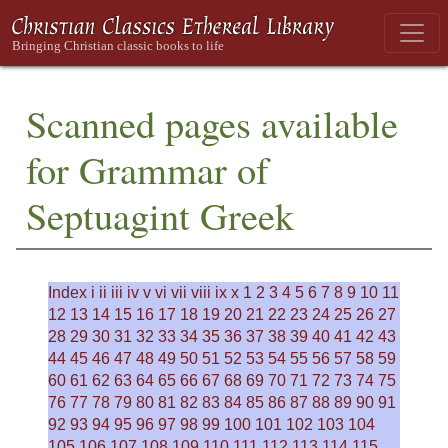
Scanned pages available
for Grammar of
Septuagint Greek
Index
i
ii
iii
iv
v
vi
vii
viii
ix
x
1
2
3
4
5
6
7
8
9
10
11
12
13
14
15
16
17
18
19
20
21
22
23
24
25
26
27
28
29
30
31
32
33
34
35
36
37
38
39
40
41
42
43
44
45
46
47
48
49
50
51
52
53
54
55
56
57
58
59
60
61
62
63
64
65
66
67
68
69
70
71
72
73
74
75
76
77
78
79
80
81
82
83
84
85
86
87
88
89
90
91
92
93
94
95
96
97
98
99
100
101
102
103
104
105
106
107
108
109
110
111
112
113
114
115