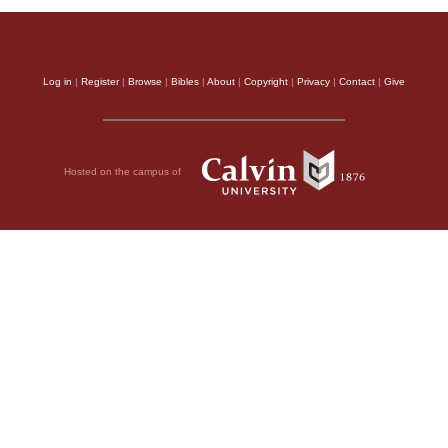
Log in
|
Register
|
Browse
|
Bibles
|
About
|
Copyright
|
Privacy
|
Contact
|
Give
Hosted on the campus of