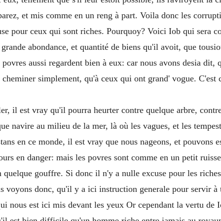
separez, et mis comme en un reng à part. Voila donc les corrupti
xcuse pour ceux qui sont riches. Pourquoy? Voici Iob qui sera co
grande abondance, et quantité de biens qu'il avoit, que tousiour
s povres aussi regardent bien à eux: car nous avons desia dit, 
 cheminer simplement, qu'à ceux qui ont grand' vogue. C'est 
ler, il est vray qu'il pourra heurter contre quelque arbre, contre
ue navire au milieu de la mer, là où les vagues, et les tempe
r estans en ce monde, il est vray que nous nageons, et pouvons 
iours en danger: mais les povres sont comme en un petit ruiss
en quelque gouffre. Si donc il n'y a nulle excuse pour les rich
voyons donc, qu'il y a ici instruction generale pour servir à tou
ui nous est ici mis devant les yeux Or cependant la vertu de Io
'il est bien difficile qu'un homme riche entre iamais au roya