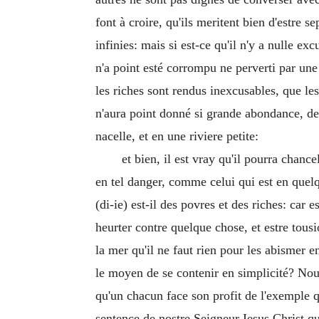
font à croire, qu'ils meritent bien d'estre 
infinies: mais si est-ce qu'il n'y a nulle e
n'a point esté corrompu ne perverti par une 
les riches sont rendus inexcusables, que le
n'aura point donné si grande abondance, de
nacelle, et en une riviere petite:
et bien, il est vray qu'il pourra chance
en tel danger, comme celui qui est en quelq
(di-ie) est-il des povres et des riches: ca
heurter contre quelque chose, et estre tous
la mer qu'il ne faut rien pour les abismer 
le moyen de se contenir en simplicité? Nous 
qu'un chacun face son profit de l'exemple q
sentence de nostre Seigneur Iesus Christ qu