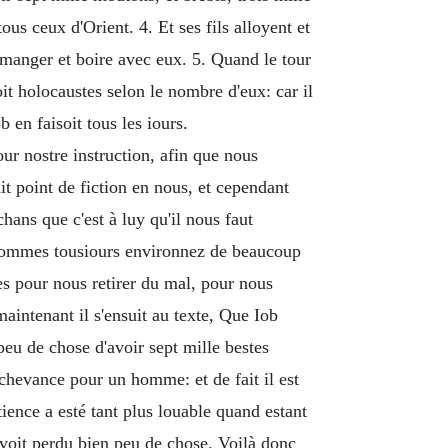
us ceux d'Orient. 4. Et ses fils alloyent et
 manger et boire avec eux. 5. Quand le tour
oit holocaustes selon le nombre d'eux: car il
 en faisoit tous les iours.
ur nostre instruction, afin que nous
t point de fiction en nous, et cependant
hans que c'est à luy qu'il nous faut
s sommes tousiours environnez de beaucoup
s pour nous retirer du mal, pour nous
aintenant il s'ensuit au texte, Que Iob
peu de chose d'avoir sept mille bestes
chevance pour un homme: et de fait il est
tience a esté tant plus louable quand estant
 avoit perdu bien peu de chose. Voilà donc