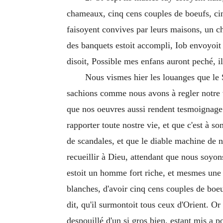
chameaux, cinq cens couples de boeufs, cinq 
faisoyent convives par leurs maisons, un ch
des banquets estoit accompli, Iob envoyoit v
disoit, Possible mes enfans auront peché, il
Nous vismes hier les louanges que le S
sachions comme nous avons à regler notre vi
que nos oeuvres aussi rendent tesmoignage d
rapporter toute nostre vie, et que c'est à
de scandales, et que le diable machine de 
recueillir à Dieu, attendant que nous soyon
estoit un homme fort riche, et mesmes une g
blanches, d'avoir cinq cens couples de boe
dit, qu'il surmontoit tous ceux d'Orient. Or
despouillé d'un si gros bien, estant mis a 