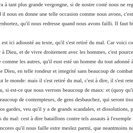
a à tant plus grande vergongne, si de nostre costé nous ne r
d il nous en donne une telle occasion comme nous avons, c'est
ortez, qu'il nous redresse quand nous avons failli. Il faut b
st ici adiousté au texte, qu'il s'est retiré du mal. Car voici 
à Dieu, et de vivre droitement avec les hommes, c'est pource qu
re comme les autres, qu'il eust esté un homme du tout adonné à
de Dieu, en telle rondeur et integrité sans beaucoup de combats
t le monde: mais il s'est retiré du mal, c'est à dire, il s'est r
, si est-ce que nous verrons beaucoup de maux: et (quoy qu'il e
aucoup de contempteurs, de gens desbauchez, qui seront tison
os gardes, veu qu'il y a de grands scandales, et dissolutions, 
 du mal: cest à dire bataillons contre tels assauts à l'exempl
ncores qu'il nous faille estre meslez parmi, que neantmoins n