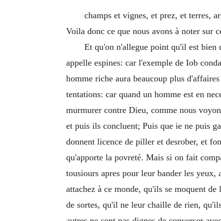
champs et vignes, et prez, et terres, 
Voila donc ce que nous avons à noter sur c
Et qu'on n'allegue point qu'il est bie
appelle espines: car l'exemple de Iob condam
homme riche aura beaucoup plus d'affaires 
tentations: car quand un homme est en necess
murmurer contre Dieu, comme nous voyons qu
et puis ils concluent; Puis que ie ne puis g
donnent licence de piller et desrober, et f
qu'apporte la povreté. Mais si on fait compa
tousiours apres pour leur bander les yeux, a
attachez à ce monde, qu'ils se moquent de la
de sortes, qu'il ne leur chaille de rien, qu'i
autres ne sont pas dignes de converser avec e