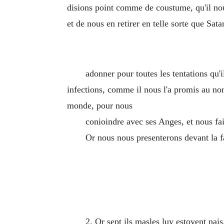
disions point comme de coustume, qu'il nous
et de nous en retirer en telle sorte que Sat
adonner pour toutes les tentations qu'
infections, comme il nous l'a promis au nom 
monde, pour nous
conioindre avec ses Anges, et nous fair
Or nous nous presenterons devant la f
2. Or sept ils masles luy estoyent nais,