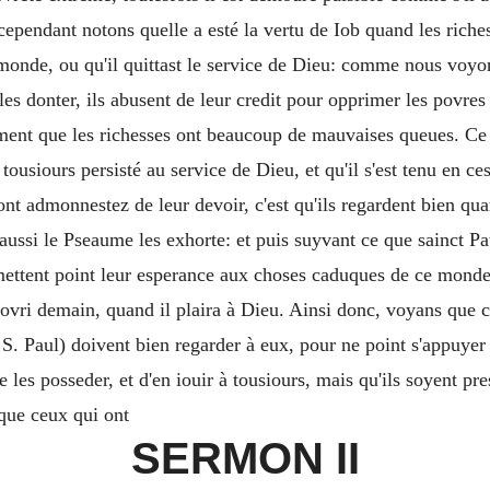
ependant notons quelle a esté la vertu de Iob quand les richess
 au monde, ou qu'il quittast le service de Dieu: comme nous vo
e les donter, ils abusent de leur credit pour opprimer les povres
ement que les richesses ont beaucoup de mauvaises queues. Ce n
tousiours persisté au service de Dieu, et qu'il s'est tenu en cest
nt admonnestez de leur devoir, c'est qu'ils regardent bien qu
ussi le Pseaume les exhorte: et puis suyvant ce que sainct Pau
 mettent point leur esperance aux choses caduques de ce monde, 
povri demain, quand il plaira à Dieu. Ainsi donc, voyans que ce
t S. Paul) doivent bien regarder à eux, pour ne point s'appuyer 
e les posseder, et d'en iouir à tousiours, mais qu'ils soyent p
 que ceux qui ont
SERMON II