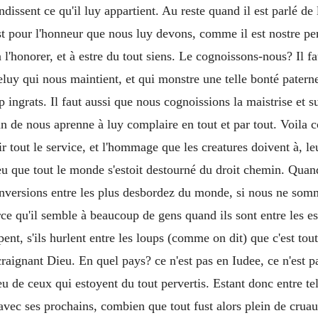
ndissent ce qu'il luy appartient. Au reste quand il est parlé de
est pour l'honneur que nous luy devons, comme il est nostre p
l'honorer, et à estre du tout siens. Le cognoissons-nous? Il fa
 celuy qui nous maintient, et qui monstre une telle bonté patern
 ingrats. Il faut aussi que nous cognoissions la maistrise et su
un de nous aprenne à luy complaire en tout et par tout. Voila
oir tout le service, et l'hommage que les creatures doivent à, l
veu que tout le monde s'estoit destourné du droit chemin. Qua
onversions entre les plus desbordez du monde, si nous ne s
ce qu'il semble à beaucoup de gens quand ils sont entre les esp
pent, s'ils hurlent entre les loups (comme on dit) que c'est to
aignant Dieu. En quel pays? ce n'est pas en Iudee, ce n'est pa
u de ceux qui estoyent du tout pervertis. Estant donc entre telle
vec ses prochains, combien que tout fust alors plein de cruaute