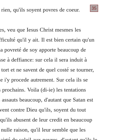
35
rien, qu'ils soyent povres de coeur.
sses, veu que Iesus Christ mesmes les
ulté qu'il y ait. Il est bien certain qu'un
 la povreté de soy apporte beaucoup de
e à deffiance: sur cela il sera induit à
rt et ne savent de quel costé se tourner,
ue i'y procede autrement. Sur cela ils se
prochains. Voila (di-ie) les tentations
s assauts beaucoup, d'autant que Satan est
event contre Dieu qu'ils, soyent du tout
 qu'ils abusent de leur credit en beaucoup
à nulle raison, qu'il leur semble que les
airté du soleil aux povres, d'autant qu'ils le