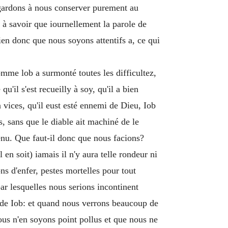
egardons à nous conserver purement au
 à savoir que iournellement la parole de
ien donc que nous soyons attentifs a, ce qui
comme lob a surmonté toutes les difficultez,
'il s'est recueilly à soy, qu'il a bien
 vices, qu'il eust esté ennemi de Dieu, Iob
, sans que le diable ait machiné de le
etenu. Que faut-il donc que nous facions?
n soit) iamais il n'y aura telle rondeur ni
s d'enfer, pestes mortelles pour tout
par lesquelles nous serions incontinent
e de Iob: et quand nous verrons beaucoup de
ous n'en soyons point pollus et que nous ne