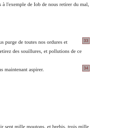
 à l'exemple de Iob de nous retirer du mal,
33
us purge de toutes nos ordures et
tirez des souillures, et pollutions de ce
34
ns maintenant aspirer.
ir sept mille moutons, et brebis, trois mille