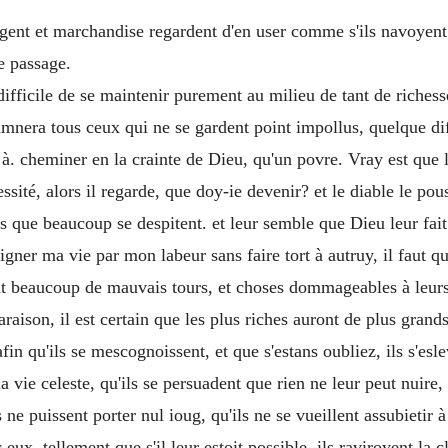
argent et marchandise regardent d'en user comme s'ils navoyent 
e passage.
n difficile de se maintenir purement au milieu de tant de riche
nera tous ceux qui ne se gardent point impollus, quelque diffic
à. cheminer en la crainte de Dieu, qu'un povre. Vray est que
ité, alors il regarde, que doy-ie devenir? et le diable le pouss
e beaucoup se despitent. et leur semble que Dieu leur fait to
aigner ma vie par mon labeur sans faire tort à autruy, il faut q
ont beaucoup de mauvais tours, et choses dommageables à leurs 
raison, il est certain que les plus riches auront de plus grand
fin qu'ils se mescognoissent, et que s'estans oubliez, ils s'esl
 vie celeste, qu'ils se persuadent que rien ne leur peut nuire,
ls ne puissent porter nul ioug, qu'ils ne se vueillent assubietir 
ux, tellement que s'il leur estoit possible, ils raviroyent la cl