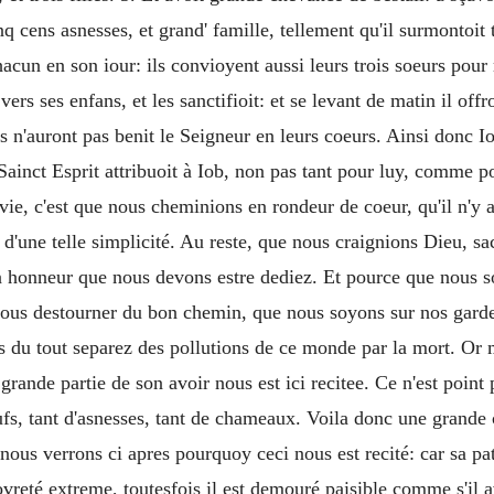
cens asnesses, et grand' famille, tellement qu'il surmontoit to
acun en son iour: ils convioyent aussi leurs trois soeurs pour
ers ses enfans, et les sanctifioit: et se levant de matin il offr
s n'auront pas benit le Seigneur en leurs coeurs. Ainsi donc Iob
ainct Esprit attribuoit à Iob, non pas tant pour luy, comme po
e, c'est que nous cheminions en rondeur de coeur, qu'il n'y ai
'une telle simplicité. Au reste, que nous craignions Dieu, sac
 son honneur que nous devons estre dediez. Et pource que nou
nous destourner du bon chemin, que nous soyons sur nos garde
s du tout separez des pollutions de ce monde par la mort. Or m
rande partie de son avoir nous est ici recitee. Ce n'est point 
ufs, tant d'asnesses, tant de chameaux. Voila donc une grande 
 nous verrons ci apres pourquoy ceci nous est recité: car sa pa
povreté extreme, toutesfois il est demouré paisible comme s'il