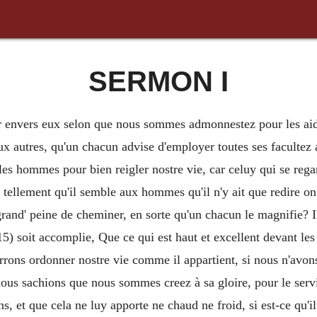
SERMON I
ir envers eux selon que nous sommes admonnestez pour les aider
aux autres, qu'un chacun advise d'employer toutes ses facult
les hommes pour bien reigler nostre vie, car celuy qui se regard
 tellement qu'il semble aux hommes qu'il n'y ait que redire o
grand' peine de cheminer, en sorte qu'un chacun le magnifie? Il
 15) soit accomplie, Que ce qui est haut et excellent devant l
ons ordonner nostre vie comme il appartient, si nous n'avons
us sachions que nous sommes creez à sa gloire, pour le servir
, et que cela ne luy apporte ne chaud ne froid, si est-ce qu'il