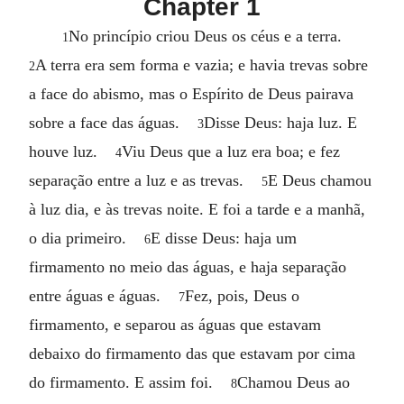
Chapter 1
No princípio criou Deus os céus e a terra.
1
A terra era sem forma e vazia; e havia trevas sobre
2
a face do abismo, mas o Espírito de Deus pairava
sobre a face das águas.
Disse Deus: haja luz. E
3
houve luz.
Viu Deus que a luz era boa; e fez
4
separação entre a luz e as trevas.
E Deus chamou
5
à luz dia, e às trevas noite. E foi a tarde e a manhã,
o dia primeiro.
E disse Deus: haja um
6
firmamento no meio das águas, e haja separação
entre águas e águas.
Fez, pois, Deus o
7
firmamento, e separou as águas que estavam
debaixo do firmamento das que estavam por cima
do firmamento. E assim foi.
Chamou Deus ao
8