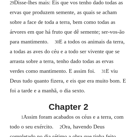
Disse-lhes mais: Eis que vos tenho dado todas as
29
ervas que produzem semente, as quais se acham
sobre a face de toda a terra, bem como todas as
árvores em que há fruto que dê semente; ser-vos-ão
para mantimento.
E a todos os animais da terra,
30
a todas as aves do céu e a todo ser vivente que se
arrasta sobre a terra, tenho dado todas as ervas
verdes como mantimento. E assim foi.
E viu
31
Deus tudo quanto fizera, e eis que era muito bom. E
foi a tarde e a manhã, o dia sexto.
Chapter 2
Assim foram acabados os céus e a terra, com
1
todo o seu exército.
Ora, havendo Deus
2
completado no dia sétimo a obra que tinha feito,