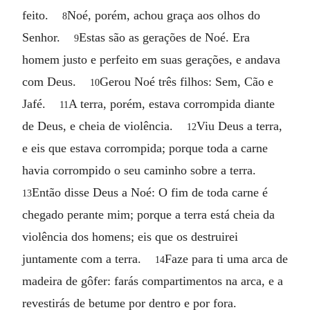
feito.
Noé, porém, achou graça aos olhos do
8
Senhor.
Estas são as gerações de Noé. Era
9
homem justo e perfeito em suas gerações, e andava
com Deus.
Gerou Noé três filhos: Sem, Cão e
10
Jafé.
A terra, porém, estava corrompida diante
11
de Deus, e cheia de violência.
Viu Deus a terra,
12
e eis que estava corrompida; porque toda a carne
havia corrompido o seu caminho sobre a terra.
Então disse Deus a Noé: O fim de toda carne é
13
chegado perante mim; porque a terra está cheia da
violência dos homens; eis que os destruirei
juntamente com a terra.
Faze para ti uma arca de
14
madeira de gôfer: farás compartimentos na arca, e a
revestirás de betume por dentro e por fora.