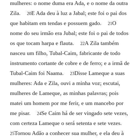
mulheres: o nome duma era Ada, e o nome da outra
Zila.
E Ada deu à luz a Jabal; este foi o pai dos
20
que habitam em tendas e possuem gado.
O
21
nome do seu irmão era Jubal; este foi o pai de todos
os que tocam harpa e flauta.
A Zila também
22
nasceu um filho, Tubal-Caim, fabricante de todo
instrumento cortante de cobre e de ferro; e a irmã de
Tubal-Caim foi Naama.
Disse Lameque a suas
23
mulheres: Ada e Zila, ouvi a minha voz; escutai,
mulheres de Lameque, as minhas palavras; pois
matei um homem por me ferir, e um mancebo por
me pisar.
Se Caim há de ser vingado sete vezes,
24
com certeza Lameque o será setenta e sete vezes.
Tornou Adão a conhecer sua mulher, e ela deu à
25