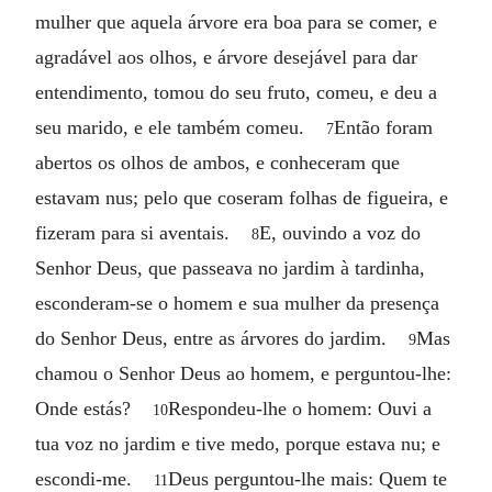
mulher que aquela árvore era boa para se comer, e
agradável aos olhos, e árvore desejável para dar
entendimento, tomou do seu fruto, comeu, e deu a
seu marido, e ele também comeu.
Então foram
7
abertos os olhos de ambos, e conheceram que
estavam nus; pelo que coseram folhas de figueira, e
fizeram para si aventais.
E, ouvindo a voz do
8
Senhor Deus, que passeava no jardim à tardinha,
esconderam-se o homem e sua mulher da presença
do Senhor Deus, entre as árvores do jardim.
Mas
9
chamou o Senhor Deus ao homem, e perguntou-lhe:
Onde estás?
Respondeu-lhe o homem: Ouvi a
10
tua voz no jardim e tive medo, porque estava nu; e
escondi-me.
Deus perguntou-lhe mais: Quem te
11