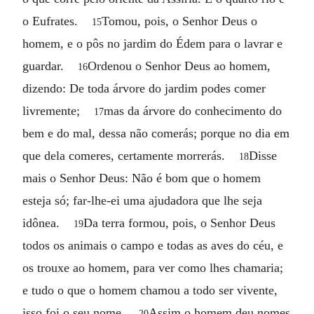
o Eufrates.
Tomou, pois, o Senhor Deus o
15
homem, e o pôs no jardim do Édem para o lavrar e
guardar.
Ordenou o Senhor Deus ao homem,
16
dizendo: De toda árvore do jardim podes comer
livremente;
mas da árvore do conhecimento do
17
bem e do mal, dessa não comerás; porque no dia em
que dela comeres, certamente morrerás.
Disse
18
mais o Senhor Deus: Não é bom que o homem
esteja só; far-lhe-ei uma ajudadora que lhe seja
idônea.
Da terra formou, pois, o Senhor Deus
19
todos os animais o campo e todas as aves do céu, e
os trouxe ao homem, para ver como lhes chamaria;
e tudo o que o homem chamou a todo ser vivente,
isso foi o seu nome.
Assim o homem deu nomes
20