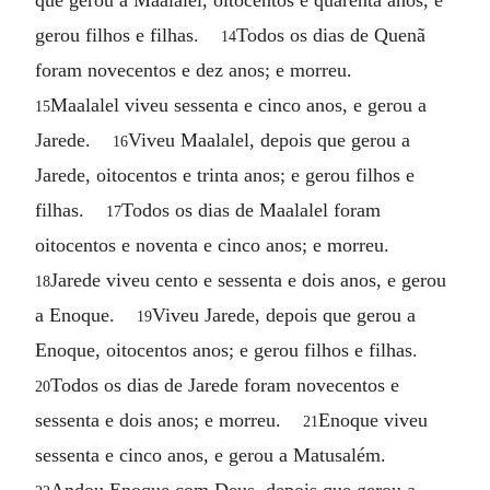
gerou filhos e filhas.
Todos os dias de Quenã
14
foram novecentos e dez anos; e morreu.
Maalalel viveu sessenta e cinco anos, e gerou a
15
Jarede.
Viveu Maalalel, depois que gerou a
16
Jarede, oitocentos e trinta anos; e gerou filhos e
filhas.
Todos os dias de Maalalel foram
17
oitocentos e noventa e cinco anos; e morreu.
Jarede viveu cento e sessenta e dois anos, e gerou
18
a Enoque.
Viveu Jarede, depois que gerou a
19
Enoque, oitocentos anos; e gerou filhos e filhas.
Todos os dias de Jarede foram novecentos e
20
sessenta e dois anos; e morreu.
Enoque viveu
21
sessenta e cinco anos, e gerou a Matusalém.
Andou Enoque com Deus, depois que gerou a