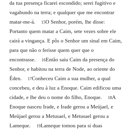
da tua presença ficarei escondido; serei fugitivo e
vagabundo na terra; e qualquer que me encontrar
matar-me-á.
O Senhor, porém, lhe disse:
15
Portanto quem matar a Caim, sete vezes sobre ele
cairá a vingança. E pôs o Senhor um sinal em Caim,
para que não o ferisse quem quer que o
encontrasse.
Então saiu Caim da presença do
16
Senhor, e habitou na terra de Node, ao oriente do
Éden.
Conheceu Caim a sua mulher, a qual
17
concebeu, e deu à luz a Enoque. Caim edificou uma
cidade, e lhe deu o nome do filho, Enoque.
A
18
Enoque nasceu Irade, e Irade gerou a Meüjael, e
Meüjael gerou a Metusael, e Metusael gerou a
Lameque.
Lameque tomou para si duas
19