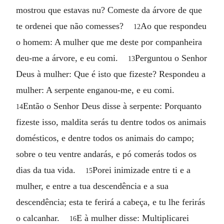
mostrou que estavas nu? Comeste da árvore de que
te ordenei que não comesses?
Ao que respondeu
12
o homem: A mulher que me deste por companheira
deu-me a árvore, e eu comi.
Perguntou o Senhor
13
Deus à mulher: Que é isto que fizeste? Respondeu a
mulher: A serpente enganou-me, e eu comi.
Então o Senhor Deus disse à serpente: Porquanto
14
fizeste isso, maldita serás tu dentre todos os animais
domésticos, e dentre todos os animais do campo;
sobre o teu ventre andarás, e pó comerás todos os
dias da tua vida.
Porei inimizade entre ti e a
15
mulher, e entre a tua descendência e a sua
descendência; esta te ferirá a cabeça, e tu lhe ferirás
o calcanhar.
E à mulher disse: Multiplicarei
16