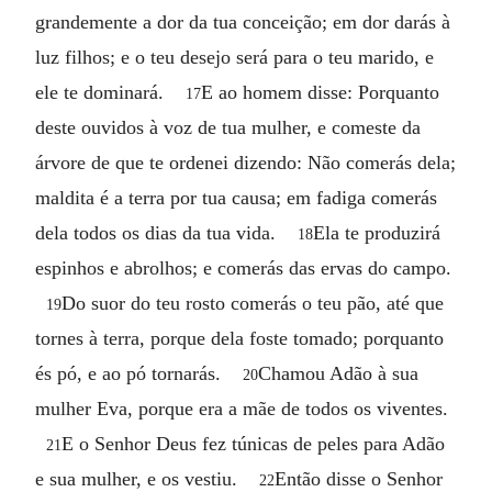
grandemente a dor da tua conceição; em dor darás à
luz filhos; e o teu desejo será para o teu marido, e
ele te dominará.
E ao homem disse: Porquanto
17
deste ouvidos à voz de tua mulher, e comeste da
árvore de que te ordenei dizendo: Não comerás dela;
maldita é a terra por tua causa; em fadiga comerás
dela todos os dias da tua vida.
Ela te produzirá
18
espinhos e abrolhos; e comerás das ervas do campo.
Do suor do teu rosto comerás o teu pão, até que
19
tornes à terra, porque dela foste tomado; porquanto
és pó, e ao pó tornarás.
Chamou Adão à sua
20
mulher Eva, porque era a mãe de todos os viventes.
E o Senhor Deus fez túnicas de peles para Adão
21
e sua mulher, e os vestiu.
Então disse o Senhor
22