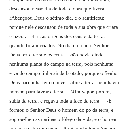
descansou nesse dia de toda a obra que fizera.
Abençoou Deus o sétimo dia, e o santificou;
3
porque nele descansou de toda a sua obra que criara
e fizera.
Eis as origens dos céus e da terra,
4
quando foram criados. No dia em que o Senhor
Deus fez a terra e os céus
não havia ainda
5
nenhuma planta do campo na terra, pois nenhuma
erva do campo tinha ainda brotado; porque o Senhor
Deus não tinha feito chover sobre a terra, nem havia
homem para lavrar a terra.
Um vapor, porém,
6
subia da terra, e regava toda a face da terra.
E
7
formou o Senhor Deus o homem do pó da terra, e
soprou-lhe nas narinas o fôlego da vida; e o homem
tornou-se alma vivente.
Então plantou o Senhor
8