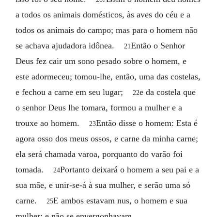
a todos os animais domésticos, às aves do céu e a
todos os animais do campo; mas para o homem não
se achava ajudadora idônea.
Então o Senhor
21
Deus fez cair um sono pesado sobre o homem, e
este adormeceu; tomou-lhe, então, uma das costelas,
e fechou a carne em seu lugar;
e da costela que
22
o senhor Deus lhe tomara, formou a mulher e a
trouxe ao homem.
Então disse o homem: Esta é
23
agora osso dos meus ossos, e carne da minha carne;
ela será chamada varoa, porquanto do varão foi
tomada.
Portanto deixará o homem a seu pai e a
24
sua mãe, e unir-se-á à sua mulher, e serão uma só
carne.
E ambos estavam nus, o homem e sua
25
mulher; e não se envergonhavam.