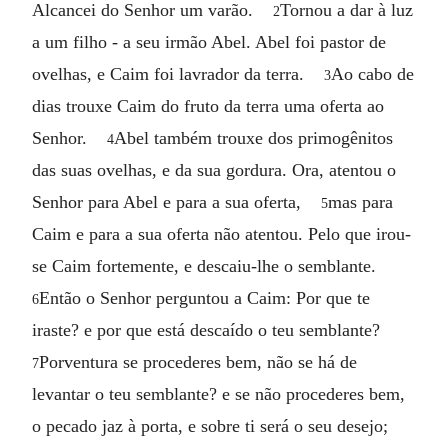
Alcancei do Senhor um varão.
Tornou a dar à luz
2
a um filho - a seu irmão Abel. Abel foi pastor de
ovelhas, e Caim foi lavrador da terra.
Ao cabo de
3
dias trouxe Caim do fruto da terra uma oferta ao
Senhor.
Abel também trouxe dos primogênitos
4
das suas ovelhas, e da sua gordura. Ora, atentou o
Senhor para Abel e para a sua oferta,
mas para
5
Caim e para a sua oferta não atentou. Pelo que irou-
se Caim fortemente, e descaiu-lhe o semblante.
Então o Senhor perguntou a Caim: Por que te
6
iraste? e por que está descaído o teu semblante?
Porventura se procederes bem, não se há de
7
levantar o teu semblante? e se não procederes bem,
o pecado jaz à porta, e sobre ti será o seu desejo;