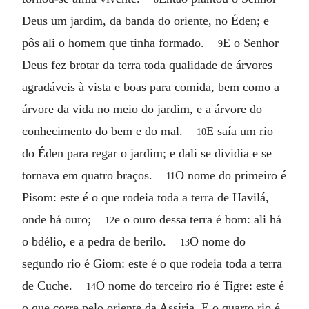
Deus um jardim, da banda do oriente, no Éden; e
pôs ali o homem que tinha formado.
E o Senhor
9
Deus fez brotar da terra toda qualidade de árvores
agradáveis à vista e boas para comida, bem como a
árvore da vida no meio do jardim, e a árvore do
conhecimento do bem e do mal.
E saía um rio
10
do Éden para regar o jardim; e dali se dividia e se
tornava em quatro braços.
O nome do primeiro é
11
Pisom: este é o que rodeia toda a terra de Havilá,
onde há ouro;
e o ouro dessa terra é bom: ali há
12
o bdélio, e a pedra de berilo.
O nome do
13
segundo rio é Giom: este é o que rodeia toda a terra
de Cuche.
O nome do terceiro rio é Tigre: este é
14
o que corre pelo oriente da Assíria. E o quarto rio é