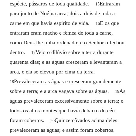
espécie, pássaros de toda qualidade.
Entraram
15
para junto de Noé na arca, dois a dois de toda a
carne em que havia espírito de vida.
E os que
16
entraram eram macho e fêmea de toda a carne,
como Deus lhe tinha ordenado; e o Senhor o fechou
dentro.
Veio o dilúvio sobre a terra durante
17
quarenta dias; e as águas cresceram e levantaram a
arca, e ela se elevou por cima da terra.
Prevaleceram as águas e cresceram grandemente
18
sobre a terra; e a arca vagava sobre as águas.
As
19
águas prevaleceram excessivamente sobre a terra; e
todos os altos montes que havia debaixo do céu
foram cobertos.
Quinze côvados acima deles
20
prevaleceram as águas; e assim foram cobertos.