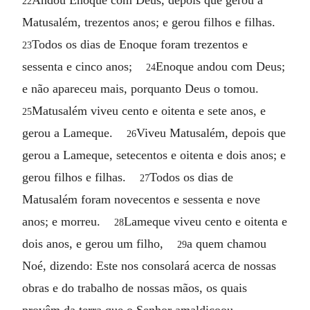
22
Matusalém, trezentos anos; e gerou filhos e filhas.
Todos os dias de Enoque foram trezentos e
23
sessenta e cinco anos;
Enoque andou com Deus;
24
e não apareceu mais, porquanto Deus o tomou.
Matusalém viveu cento e oitenta e sete anos, e
25
gerou a Lameque.
Viveu Matusalém, depois que
26
gerou a Lameque, setecentos e oitenta e dois anos; e
gerou filhos e filhas.
Todos os dias de
27
Matusalém foram novecentos e sessenta e nove
anos; e morreu.
Lameque viveu cento e oitenta e
28
dois anos, e gerou um filho,
a quem chamou
29
Noé, dizendo: Este nos consolará acerca de nossas
obras e do trabalho de nossas mãos, os quais
provêm da terra que o Senhor amaldiçoou.