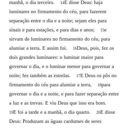
manhã, o dia terceiro.
E disse Deus: haja
14
luminares no firmamento do céu, para fazerem
separação entre o dia e a noite; sejam eles para
sinais e para estações, e para dias e anos;
e
15
sirvam de luminares no firmamento do céu, para
alumiar a terra. E assim foi.
Deus, pois, fez os
16
dois grandes luminares: o luminar maior para
governar o dia, e o luminar menor para governar a
noite; fez também as estrelas.
E Deus os pôs no
17
firmamento do céu para alumiar a terra,
para
18
governar o dia e a noite, e para fazer separação entre
a luz e as trevas. E viu Deus que isso era bom.
E foi a tarde e a manhã, o dia quarto.
E disse
19
20
Deus: Produzam as águas cardumes de seres