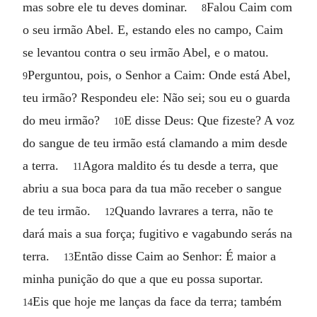
mas sobre ele tu deves dominar.
Falou Caim com
8
o seu irmão Abel. E, estando eles no campo, Caim
se levantou contra o seu irmão Abel, e o matou.
Perguntou, pois, o Senhor a Caim: Onde está Abel,
9
teu irmão? Respondeu ele: Não sei; sou eu o guarda
do meu irmão?
E disse Deus: Que fizeste? A voz
10
do sangue de teu irmão está clamando a mim desde
a terra.
Agora maldito és tu desde a terra, que
11
abriu a sua boca para da tua mão receber o sangue
de teu irmão.
Quando lavrares a terra, não te
12
dará mais a sua força; fugitivo e vagabundo serás na
terra.
Então disse Caim ao Senhor: É maior a
13
minha punição do que a que eu possa suportar.
Eis que hoje me lanças da face da terra; também
14