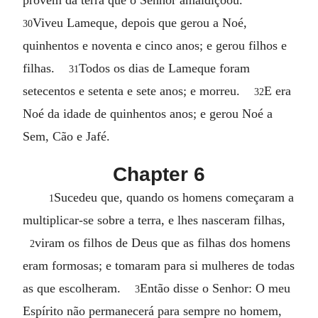
Viveu Lameque, depois que gerou a Noé,
30
quinhentos e noventa e cinco anos; e gerou filhos e
filhas.
Todos os dias de Lameque foram
31
setecentos e setenta e sete anos; e morreu.
E era
32
Noé da idade de quinhentos anos; e gerou Noé a
Sem, Cão e Jafé.
Chapter 6
Sucedeu que, quando os homens começaram a
1
multiplicar-se sobre a terra, e lhes nasceram filhas,
viram os filhos de Deus que as filhas dos homens
2
eram formosas; e tomaram para si mulheres de todas
as que escolheram.
Então disse o Senhor: O meu
3
Espírito não permanecerá para sempre no homem,