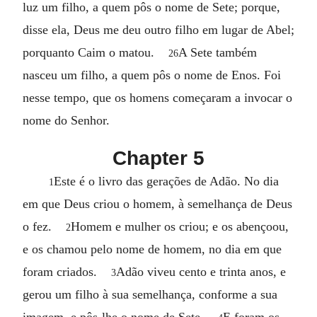
luz um filho, a quem pôs o nome de Sete; porque,
disse ela, Deus me deu outro filho em lugar de Abel;
porquanto Caim o matou.
A Sete também
26
nasceu um filho, a quem pôs o nome de Enos. Foi
nesse tempo, que os homens começaram a invocar o
nome do Senhor.
Chapter 5
Este é o livro das gerações de Adão. No dia
1
em que Deus criou o homem, à semelhança de Deus
o fez.
Homem e mulher os criou; e os abençoou,
2
e os chamou pelo nome de homem, no dia em que
foram criados.
Adão viveu cento e trinta anos, e
3
gerou um filho à sua semelhança, conforme a sua
imagem, e pôs-lhe o nome de Sete.
E foram os