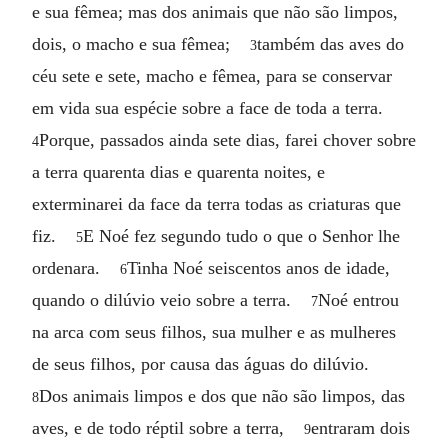
e sua fêmea; mas dos animais que não são limpos,
dois, o macho e sua fêmea;
também das aves do
3
céu sete e sete, macho e fêmea, para se conservar
em vida sua espécie sobre a face de toda a terra.
Porque, passados ainda sete dias, farei chover sobre
4
a terra quarenta dias e quarenta noites, e
exterminarei da face da terra todas as criaturas que
fiz.
E Noé fez segundo tudo o que o Senhor lhe
5
ordenara.
Tinha Noé seiscentos anos de idade,
6
quando o dilúvio veio sobre a terra.
Noé entrou
7
na arca com seus filhos, sua mulher e as mulheres
de seus filhos, por causa das águas do dilúvio.
Dos animais limpos e dos que não são limpos, das
8
aves, e de todo réptil sobre a terra,
entraram dois
9