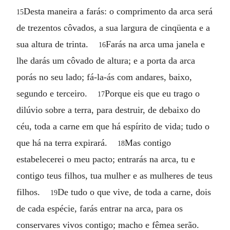
Desta maneira a farás: o comprimento da arca será
15
de trezentos côvados, a sua largura de cinqüenta e a
sua altura de trinta.
Farás na arca uma janela e
16
lhe darás um côvado de altura; e a porta da arca
porás no seu lado; fá-la-ás com andares, baixo,
segundo e terceiro.
Porque eis que eu trago o
17
dilúvio sobre a terra, para destruir, de debaixo do
céu, toda a carne em que há espírito de vida; tudo o
que há na terra expirará.
Mas contigo
18
estabelecerei o meu pacto; entrarás na arca, tu e
contigo teus filhos, tua mulher e as mulheres de teus
filhos.
De tudo o que vive, de toda a carne, dois
19
de cada espécie, farás entrar na arca, para os
conservares vivos contigo; macho e fêmea serão.