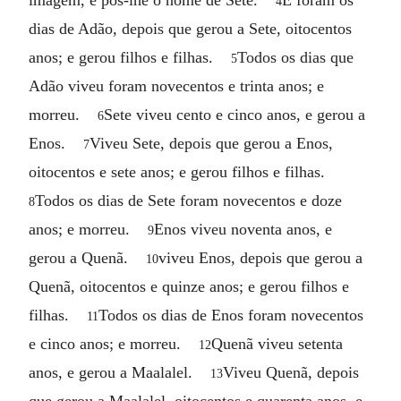
4
dias de Adão, depois que gerou a Sete, oitocentos
anos; e gerou filhos e filhas.
Todos os dias que
5
Adão viveu foram novecentos e trinta anos; e
morreu.
Sete viveu cento e cinco anos, e gerou a
6
Enos.
Viveu Sete, depois que gerou a Enos,
7
oitocentos e sete anos; e gerou filhos e filhas.
Todos os dias de Sete foram novecentos e doze
8
anos; e morreu.
Enos viveu noventa anos, e
9
gerou a Quenã.
viveu Enos, depois que gerou a
10
Quenã, oitocentos e quinze anos; e gerou filhos e
filhas.
Todos os dias de Enos foram novecentos
11
e cinco anos; e morreu.
Quenã viveu setenta
12
anos, e gerou a Maalalel.
Viveu Quenã, depois
13
que gerou a Maalalel, oitocentos e quarenta anos, e