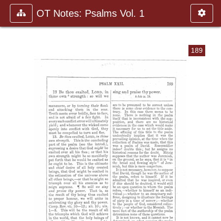
OT Notes: Psalms Vol. 1
189