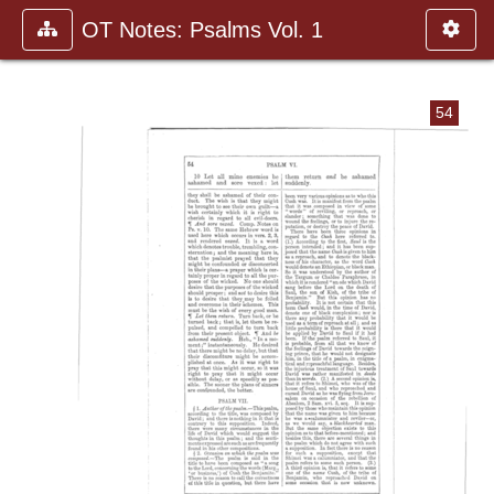
OT Notes: Psalms Vol. 1
54